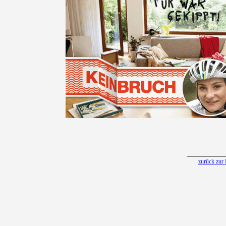
____________
zurück zur 